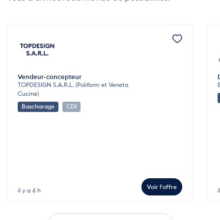
Vendeur-concepteur
TOPDESIGN S.A.R.L. (Poliform et Veneta
Cucine)
Bascharage
CDI
Voir l'offre
il y a 6 h
i