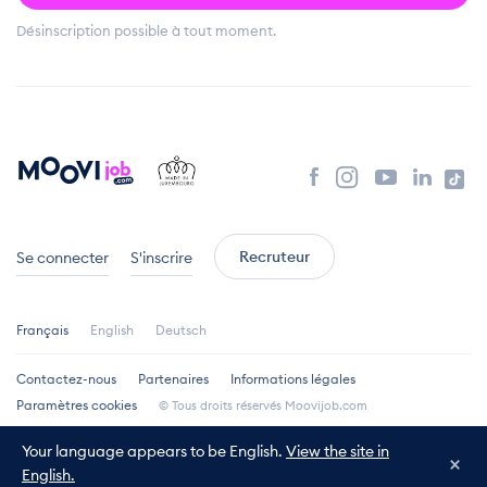
Désinscription possible à tout moment.
Recruteur
Se connecter
S'inscrire
Français
English
Deutsch
Contactez-nous
Partenaires
Informations légales
Paramètres cookies
© Tous droits réservés Moovijob.com
Your language appears to be English.
View the site in
×
English.