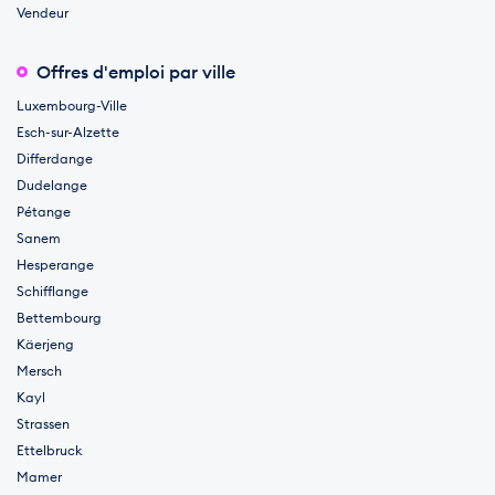
Vendeur
Offres d'emploi par ville
Luxembourg-Ville
Esch-sur-Alzette
Differdange
Dudelange
Pétange
Sanem
Hesperange
Schifflange
Bettembourg
Käerjeng
Mersch
Kayl
Strassen
Ettelbruck
Mamer